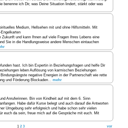
 benenne ich Dir, was Deine Situation lindert, stärkt oder was
pirituelles Medium, Hellsehen mit und ohne Hilfsmitteln. Mit
 -Engelkarten
 Zukunft und kann Ihnen auf viele Fragen Ihres Lebens eine
und Sie in die Handlungsweise andere Menschen eintauchen
hr
funden hast. Ich bin Expertin in Beziehungsfragen und helfe Dir
 Beziehungen leben Auflösung von karmischen Beziehungen
indungsängste negative Energien in der Partnerschaft wie rette
lung und Förderung Blockaden...
mehr
und Anruferinnen. Bin von Kindheit auf mit dem 6. Sinn
 anfangen. Habe dafür Kurse belegt und auch darauf die Antworten
er Umgebung sehr erfolgreich und habe schon sehr vielen
für euch da sein, freue mich auf die Gespräche mit euch. Mit
1
2
3
vor