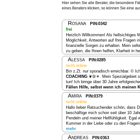
Hier sehen Sie alle Berater, die besondere F
eines Beraters klicken, so können Sie eine a
Rosana
PIN:0342
frei
Herzlich Willkommen! Als hellsichtiges M
Möglichkeit, Antworten auf Ihre Fragen i
finanzielle Sorgen zu erhalten. Mein selt
zu geben, die Ihnen helfen, Klarheit in h
Alessa
PIN:0285
nicht online
Bin z.Zt. nur sporadisch erreichbar. © 
COACHING
❦☮☀. Mein Spezialgebiet sin
tun! Ich bringe über 30 Jahre erfolgreich
Fällen Hilfe, selbst wenn ich meine
Amira
PIN:0379
nicht online
Hallo lieber Ratsuchender schön, dass D
beschäftige mich schon seit über 10 Ja
Pendeln und meiner Hellfühligkeit. Egal
Kummer in der Liebe oder zu den Fragen 
mehr
Andreas
PIN:0363