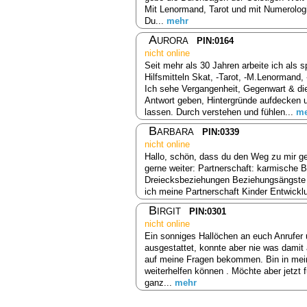
Mit Lenormand, Tarot und mit Numerologie
Du...
mehr
Aurora
PIN:0164
nicht online
Seit mehr als 30 Jahren arbeite ich als s
Hilfsmitteln Skat, -Tarot, -M.Lenormand,
Ich sehe Vergangenheit, Gegenwart & die
Antwort geben, Hintergründe aufdecken 
lassen. Durch verstehen und fühlen...
me
Barbara
PIN:0339
nicht online
Hallo, schön, dass du den Weg zu mir ge
gerne weiter: Partnerschaft: karmische
Dreiecksbeziehungen Beziehungsängste B
ich meine Partnerschaft Kinder Entwick
Birgit
PIN:0301
nicht online
Ein sonniges Hallöchen an euch Anrufer 
ausgestattet, konnte aber nie was damit
auf meine Fragen bekommen. Bin in mein
weiterhelfen können . Möchte aber jetzt 
ganz...
mehr