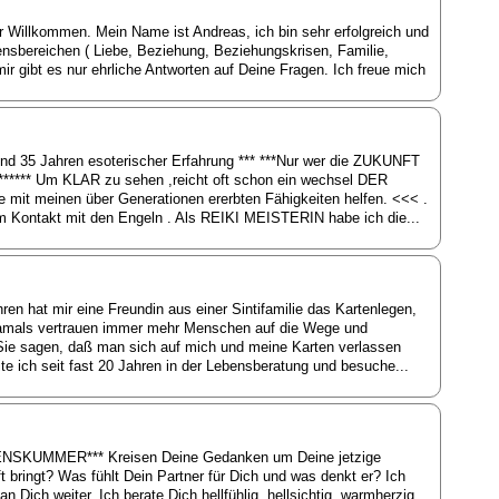
ir Willkommen. Mein Name ist Andreas, ich bin sehr erfolgreich und
ebensbereichen ( Liebe, Beziehung, Beziehungskrisen, Familie,
mir gibt es nur ehrliche Antworten auf Deine Fragen. Ich freue mich
und 35 Jahren esoterischer Erfahrung *** ***Nur wer die ZUKUNFT
*** Um KLAR zu sehen ,reicht oft schon ein wechsel DER
it meinen über Generationen ererbten Fähigkeiten helfen. <<< .
he im Kontakt mit den Engeln . Als REIKI MEISTERIN habe ich die...
en hat mir eine Freundin aus einer Sintifamilie das Kartenlegen,
t damals vertrauen immer mehr Menschen auf die Wege und
 Sie sagen, daß man sich auf mich und meine Karten verlassen
e ich seit fast 20 Jahren in der Lebensberatung und besuche...
SKUMMER*** Kreisen Deine Gedanken um Deine jetzige
t bringt? Was fühlt Dein Partner für Dich und was denkt er? Ich
 Dich weiter. Ich berate Dich hellfühlig, hellsichtig, warmherzig.