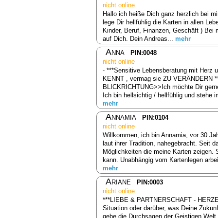
nicht online
Hallo ich heiße Dich ganz herzlich bei m
lege Dir hellfühlig die Karten in allen L
Kinder, Beruf, Finanzen, Geschäft ) Bei 
auf Dich. Dein Andreas...
mehr
Anna
PIN:0048
nicht online
- ***Sensitive Lebensberatung mit Herz 
KENNT , vermag sie ZU VERÄNDERN ****
BLICKRICHTUNG>>Ich möchte Dir gerne m
Ich bin hellsichtig / hellfühlig und ste
mehr
Annamia
PIN:0104
nicht online
Willkommen, ich bin Annamia, vor 30 Jahr
laut ihrer Tradition, nahegebracht. Sei
Möglichkeiten die meine Karten zeigen.
kann. Unabhängig vom Kartenlegen arbeit
mehr
Ariane
PIN:0003
nicht online
***LIEBE & PARTNERSCHAFT - HERZEN
Situation oder darüber, was Deine Zukunf
gebe die Durchsagen der Geistigen Welt an