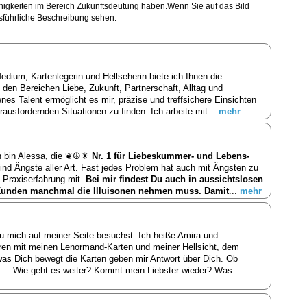
ähigkeiten im Bereich Zukunftsdeutung haben.Wenn Sie auf das Bild
usführliche Beschreibung sehen.
edium, Kartenlegerin und Hellseherin biete ich Ihnen die
n den Bereichen Liebe, Zukunft, Partnerschaft, Alltag und
enes Talent ermöglicht es mir, präzise und treffsichere Einsichten
erausfordernden Situationen zu finden. Ich arbeite mit...
mehr
Ich bin Alessa, die ❦☮☀
Nr. 1 für Liebeskummer- und Lebens-
d Ängste aller Art. Fast jedes Problem hat auch mit Ängsten zu
e Praxiserfahrung mit.
Bei mir findest Du auch in aussichtslosen
n Kunden manchmal die Illuisonen nehmen muss. Damit
...
mehr
u mich auf meiner Seite besuchst. Ich heiße Amira und
hren mit meinen Lenormand-Karten und meiner Hellsicht, dem
 was Dich bewegt die Karten geben mir Antwort über Dich. Ob
... Wie geht es weiter? Kommt mein Liebster wieder? Was...