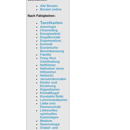
Alle Berater
Berater online
Nach Fähigkeiten:
Tarotkarten
Astrologie
Channeling
Energiearbeit
Engelkontakt
Engelmedium
Esoterik
Esoterische
Berufsberatung
Familie
Feng-Shui
Geistheilung
Hellfühlen
Hellsehen ohne
Hilfsmittel
Hellsicht
Jenseitskontakte
Kinder und
Erziehung
Kipperkarten
Kristallkugel
Kundalini Reiki
Lenormandkarten
Liebe und
Partnerschaft
Liebevolles
spirituelles
Kartenlegen
Medium
Numerologie
Orakel- und