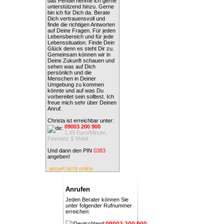
das Pendel nehme ich gerne
unterstützend hinzu. Gerne
bin ich für Dich da. Berate
Dich vertrauensvoll und
finde die richtigen Antworten
auf Deine Fragen. Für jeden
Lebensbereich und für jede
Lebenssituation. Finde Dein
Glück denn es steht Dir zu.
Gemeinsam können wir in
Deine Zukunft schauen und
sehen was auf Dich
persönlich und die
Menschen in Deiner
Umgebung zu kommen
könnte und auf was Du
vorbereitet sein solltest. Ich
freue mich sehr über Deinen
Anruf.
Christa ist erreichbar unter:
09003 200 900
1,49 Euro/Minute,
Festnetz & Mobil
Und dann den PIN
0383
angeben!
aktuell nicht online
Anrufen
Jeden Berater können Sie
unter folgender Rufnummer
erreichen:
09003 200 900