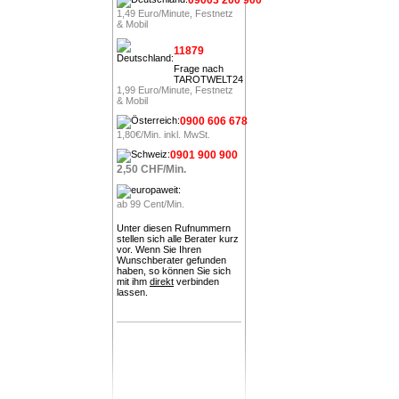
1,49 Euro/Minute, Festnetz
& Mobil
11879
Frage nach
TAROTWELT24
1,99 Euro/Minute, Festnetz
& Mobil
0900 606 678
1,80€/Min. inkl. MwSt.
0901 900 900
2,50 CHF/Min.
ab 99 Cent/Min.
Unter diesen Rufnummern
stellen sich alle Berater kurz
vor. Wenn Sie Ihren
Wunschberater gefunden
haben, so können Sie sich
mit ihm
direkt
verbinden
lassen.