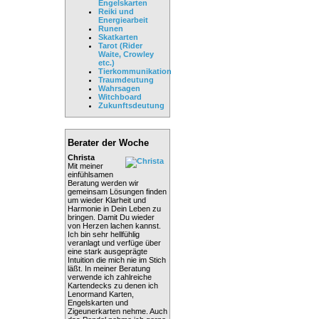
Engelskarten
Reiki und
Energiearbeit
Runen
Skatkarten
Tarot (Rider
Waite, Crowley
etc.)
Tierkommunikation
Traumdeutung
Wahrsagen
Witchboard
Zukunftsdeutung
Berater der Woche
Christa
Mit meiner
einfühlsamen
Beratung werden wir
gemeinsam Lösungen finden
um wieder Klarheit und
Harmonie in Dein Leben zu
bringen. Damit Du wieder
von Herzen lachen kannst.
Ich bin sehr hellfühlig
veranlagt und verfüge über
eine stark ausgeprägte
Intuition die mich nie im Stich
läßt. In meiner Beratung
verwende ich zahlreiche
Kartendecks zu denen ich
Lenormand Karten,
Engelskarten und
Zigeunerkarten nehme. Auch