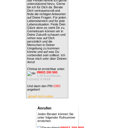
das Pendel nehme ich gerne
unterstützend hinzu. Gerne
bin ich für Dich da. Berate
Dich vertrauensvoll und
finde die richtigen Antworten
auf Deine Fragen. Für jeden
Lebensbereich und für jede
Lebenssituation. Finde Dein
Glück denn es steht Dir zu.
Gemeinsam können wir in
Deine Zukunft schauen und
sehen was auf Dich
persönlich und die
Menschen in Deiner
Umgebung zu kommen
könnte und auf was Du
vorbereitet sein solltest. Ich
freue mich sehr über Deinen
Anruf.
Christa ist erreichbar unter:
09003 200 900
1,49 Euro/Minute,
Festnetz & Mobil
Und dann den PIN
0383
angeben!
aktuell nicht online
Anrufen
Jeden Berater können Sie
unter folgender Rufnummer
erreichen:
09003 200 900