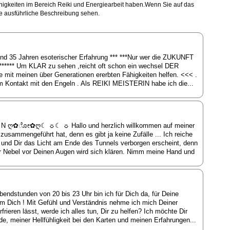
ähigkeiten im Bereich Reiki und Energiearbeit haben.Wenn Sie auf das
ne ausführliche Beschreibung sehen.
und 35 Jahren esoterischer Erfahrung *** ***Nur wer die ZUKUNFT
*** Um KLAR zu sehen ,reicht oft schon ein wechsel DER
it meinen über Generationen ererbten Fähigkeiten helfen. <<< .
he im Kontakt mit den Engeln . Als REIKI MEISTERIN habe ich die...
 ღ✿ೋ✿ღ☾ ☼☾ ☼ Hallo und herzlich willkommen auf meiner
zusammengeführt hat, denn es gibt ja keine Zufälle ... Ich reiche
 und Dir das Licht am Ende des Tunnels verborgen erscheint, denn
 Nebel vor Deinen Augen wird sich klären. Nimm meine Hand und
bendstunden von 20 bis 23 Uhr bin ich für Dich da, für Deine
m Dich ! Mit Gefühl und Verständnis nehme ich mich Deiner
eren lässt, werde ich alles tun, Dir zu helfen? Ich möchte Dir
, meiner Hellfühligkeit bei den Karten und meinen Erfahrungen...