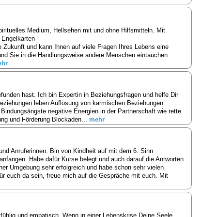
pirituelles Medium, Hellsehen mit und ohne Hilfsmitteln. Mit
 -Engelkarten
 Zukunft und kann Ihnen auf viele Fragen Ihres Lebens eine
und Sie in die Handlungsweise andere Menschen eintauchen
hr
funden hast. Ich bin Expertin in Beziehungsfragen und helfe Dir
 Beziehungen leben Auflösung von karmischen Beziehungen
indungsängste negative Energien in der Partnerschaft wie rette
lung und Förderung Blockaden...
mehr
und Anruferinnen. Bin von Kindheit auf mit dem 6. Sinn
 anfangen. Habe dafür Kurse belegt und auch darauf die Antworten
er Umgebung sehr erfolgreich und habe schon sehr vielen
für euch da sein, freue mich auf die Gespräche mit euch. Mit
fühlig und empatisch. Wenn in einer Lebenskrise Deine Seele