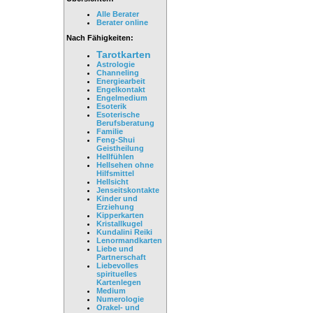
Alle Berater
Berater online
Nach Fähigkeiten:
Tarotkarten
Astrologie
Channeling
Energiearbeit
Engelkontakt
Engelmedium
Esoterik
Esoterische
Berufsberatung
Familie
Feng-Shui
Geistheilung
Hellfühlen
Hellsehen ohne
Hilfsmittel
Hellsicht
Jenseitskontakte
Kinder und
Erziehung
Kipperkarten
Kristallkugel
Kundalini Reiki
Lenormandkarten
Liebe und
Partnerschaft
Liebevolles
spirituelles
Kartenlegen
Medium
Numerologie
Orakel- und