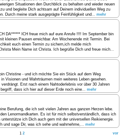
hwierigen Situationen den Durchblick zu behalten und wieder neuen
 zu und begleite Dich achtsam auf Deinem individuellen Weg zu
. Durch meine stark ausgeprägte Feinfühligkeit und...
mehr
****** ICH freue mich auf eure Anrufe !!!! Im September bin
 mit kleinen Pausen erreichbar. Am Wochenende mit Termin. Bei
ichkeit euch einen Termin zu sichern,ich melde mich
hrista Mein Name ist Christa. Ich begrüße Dich und freue mich...
 bin Christine - und ich möchte Sie ein Stück auf dem Weg
ch in Visionen und Wahrträumen mein weiteres Leben gesehen.
 verdrängt. Erst nach einem Nahtoderlebnis vor über 30 Jahren
 begriff, dass ich hier auf dieser Erde noch eine...
mehr
meine Berufung, die ich seit vielen Jahren aus ganzen Herzen lebe.
 den Lenormandkarten. Es ist für mich selbstverständlich, dass ich
unterstütze ich Dich auch gern mit der universellen Reikienergie.
ich und sage Dir, was ich sehe und wahrnehme,...
mehr
1
2
vor