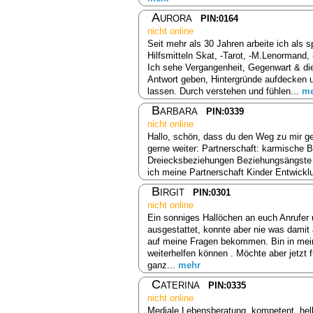
Aurora
PIN:0164
nicht online
Seit mehr als 30 Jahren arbeite ich als s
Hilfsmitteln Skat, -Tarot, -M.Lenormand,
Ich sehe Vergangenheit, Gegenwart & die
Antwort geben, Hintergründe aufdecken 
lassen. Durch verstehen und fühlen...
me
Barbara
PIN:0339
nicht online
Hallo, schön, dass du den Weg zu mir ge
gerne weiter: Partnerschaft: karmische
Dreiecksbeziehungen Beziehungsängste B
ich meine Partnerschaft Kinder Entwick
Birgit
PIN:0301
nicht online
Ein sonniges Hallöchen an euch Anrufer 
ausgestattet, konnte aber nie was damit
auf meine Fragen bekommen. Bin in mein
weiterhelfen können . Möchte aber jetzt 
ganz...
mehr
Caterina
PIN:0335
nicht online
Mediale Lebensberatung, kompetent, hell