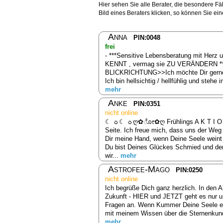
Hier sehen Sie alle Berater, die besondere F
Bild eines Beraters klicken, so können Sie ei
Anna
PIN:0048
frei
- ***Sensitive Lebensberatung mit Herz 
KENNT , vermag sie ZU VERÄNDERN ****
BLICKRICHTUNG>>Ich möchte Dir gerne m
Ich bin hellsichtig / hellfühlig und ste
mehr
Anke
PIN:0351
nicht online
☾ ☼☾ ☼ღ✿ೋ✿ღ Frühlings A K T I O N
Seite. Ich freue mich, dass uns der Weg 
Dir meine Hand, wenn Deine Seele weint
Du bist Deines Glückes Schmied und der
wir...
mehr
Astrofee-Mago
PIN:0250
nicht online
Ich begrüße Dich ganz herzlich. In den A
Zukunft - HIER und JETZT geht es nur u
Fragen an. Wenn Kummer Deine Seele erfri
mit meinem Wissen über die Sternenkunde
mehr