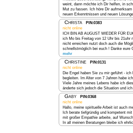
weint, dann möchte ich Dir helfen, in sc
Mut zu fassen. Ich höre Dir aufmerksam
neuen Erkenntnissen und neuen Lösungen
Christa
PIN:0383
nicht online
ICH BIN AB AUGUST WIEDER FÜR EUCH DA
ich Mo bis Freitag von 12 Uhr bis 21uhr
nicht erreichen nutzt doch auch die Mögl
schnellstmöglich bei euch ! Danke eure C
mehr
Christine
PIN:0131
nicht online
Die Engel haben Sie zu mir geführt - ich
begleiten. Im Alter von 7 Jahren habe i
Viele Jahre meines Lebens habe ich dies
änderte sich jedoch die Situation und ich
Gaby
PIN:0368
nicht online
Hallo, meine spirituelle Arbeit ist auch 
Ich berate tiefgründig und kompetent mit
mit großer Empathie arbeite, auf Wunsch 
In all meinen Beratungen bleibe ich ehrl