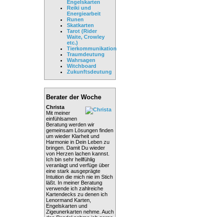
Engelskarten
Reiki und
Energiearbeit
Runen
Skatkarten
Tarot (Rider
Waite, Crowley
etc.)
Tierkommunikation
Traumdeutung
Wahrsagen
Witchboard
Zukunftsdeutung
Berater der Woche
Christa
Mit meiner
einfühlsamen
Beratung werden wir
gemeinsam Lösungen finden
um wieder Klarheit und
Harmonie in Dein Leben zu
bringen. Damit Du wieder
von Herzen lachen kannst.
Ich bin sehr hellfühlig
veranlagt und verfüge über
eine stark ausgeprägte
Intuition die mich nie im Stich
läßt. In meiner Beratung
verwende ich zahlreiche
Kartendecks zu denen ich
Lenormand Karten,
Engelskarten und
Zigeunerkarten nehme. Auch