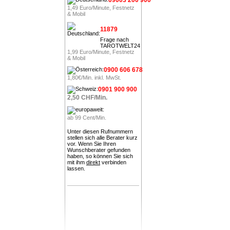
1,49 Euro/Minute, Festnetz
& Mobil
11879
Frage nach
TAROTWELT24
1,99 Euro/Minute, Festnetz
& Mobil
0900 606 678
1,80€/Min. inkl. MwSt.
0901 900 900
2,50 CHF/Min.
ab 99 Cent/Min.
Unter diesen Rufnummern
stellen sich alle Berater kurz
vor. Wenn Sie Ihren
Wunschberater gefunden
haben, so können Sie sich
mit ihm
direkt
verbinden
lassen.