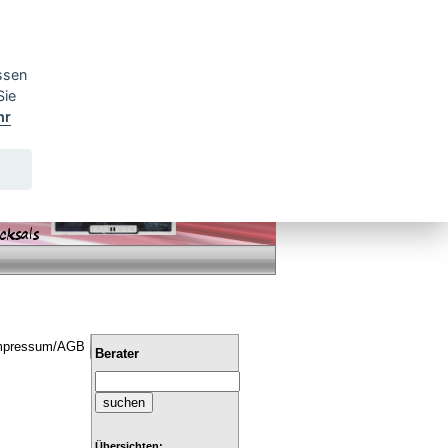
ssen
Sie
hr
mpressum/AGB
Berater
Übersichten: