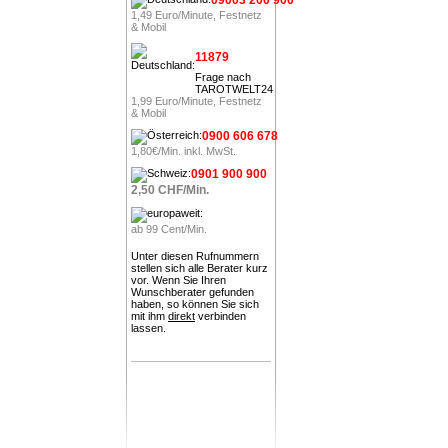
1,49 Euro/Minute, Festnetz
& Mobil
11879
Frage nach
TAROTWELT24
1,99 Euro/Minute, Festnetz
& Mobil
0900 606 678
1,80€/Min. inkl. MwSt.
0901 900 900
2,50 CHF/Min.
ab 99 Cent/Min.
Unter diesen Rufnummern
stellen sich alle Berater kurz
vor. Wenn Sie Ihren
Wunschberater gefunden
haben, so können Sie sich
mit ihm
direkt
verbinden
lassen.