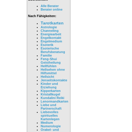
Alle Berater
Berater online
Nach Fähigkeiten:
Tarotkarten
Astrologie
Channeling
Energiearbeit
Engelkontakt
Engelmedium
Esoterik
Esoterische
Berufsberatung
Familie
Feng-Shui
Geistheilung
Hellfühlen
Hellsehen ohne
Hilfsmittel
Hellsicht
Jenseitskontakte
Kinder und
Erziehung
Kipperkarten
Kristallkugel
Kundalini Reiki
Lenormandkarten
Liebe und
Partnerschaft
Liebevolles
spirituelles
Kartenlegen
Medium
Numerologie
Orakel- und