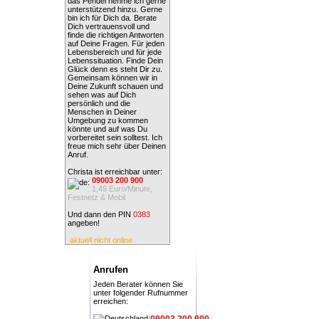
das Pendel nehme ich gerne
unterstützend hinzu. Gerne
bin ich für Dich da. Berate
Dich vertrauensvoll und
finde die richtigen Antworten
auf Deine Fragen. Für jeden
Lebensbereich und für jede
Lebenssituation. Finde Dein
Glück denn es steht Dir zu.
Gemeinsam können wir in
Deine Zukunft schauen und
sehen was auf Dich
persönlich und die
Menschen in Deiner
Umgebung zu kommen
könnte und auf was Du
vorbereitet sein solltest. Ich
freue mich sehr über Deinen
Anruf.
Christa ist erreichbar unter:
09003 200 900
1,49 Euro/Minute,
Festnetz & Mobil
Und dann den PIN
0383
angeben!
aktuell nicht online
Anrufen
Jeden Berater können Sie
unter folgender Rufnummer
erreichen:
09003 200 900