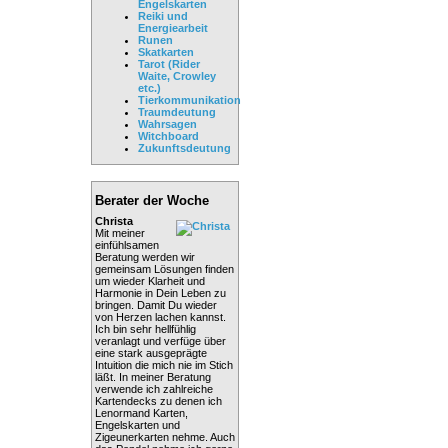
Engelskarten
Reiki und
Energiearbeit
Runen
Skatkarten
Tarot (Rider
Waite, Crowley
etc.)
Tierkommunikation
Traumdeutung
Wahrsagen
Witchboard
Zukunftsdeutung
Berater der Woche
Christa
Mit meiner
einfühlsamen
Beratung werden wir
gemeinsam Lösungen finden
um wieder Klarheit und
Harmonie in Dein Leben zu
bringen. Damit Du wieder
von Herzen lachen kannst.
Ich bin sehr hellfühlig
veranlagt und verfüge über
eine stark ausgeprägte
Intuition die mich nie im Stich
läßt. In meiner Beratung
verwende ich zahlreiche
Kartendecks zu denen ich
Lenormand Karten,
Engelskarten und
Zigeunerkarten nehme. Auch