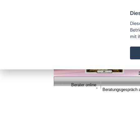
Cookie Einstellungen
Die
Dies
Betr
mit 
Berater online
Beratungsgespräch 