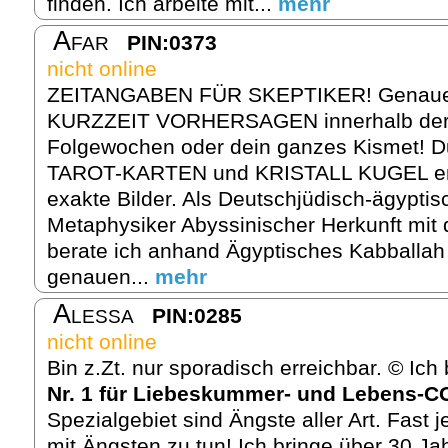
finden. Ich arbeite mit...
mehr
Afar
PIN:0373
nicht online
ZEITANGABEN FÜR SKEPTIKER! Genau
KURZZEIT VORHERSAGEN innerhalb de
Folgewochen oder dein ganzes Kismet! 
TAROT-KARTEN und KRISTALL KUGEL ent
exakte Bilder. Als Deutschjüdisch-ägypti
Metaphysiker Abyssinischer Herkunft mit
berate ich anhand Ägyptisches Kabballah
genauen...
mehr
Alessa
PIN:0285
nicht online
Bin z.Zt. nur sporadisch erreichbar. © Ic
Nr. 1 für Liebeskummer- und Lebens-
Spezialgebiet sind Ängste aller Art. Fast
mit Ängsten zu tun! Ich bringe über 30 Jah