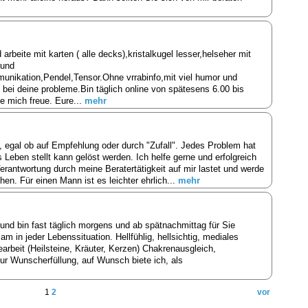
rbeite mit karten ( alle decks),kristalkugel lesser,helseher mit
 und
unikation,Pendel,Tensor.Ohne vrrabinfo,mit viel humor und
ei deine probleme.Bin täglich online von spätesens 6.00 bis
de mich freue. Eure...
mehr
 egal ob auf Empfehlung oder durch "Zufall". Jedes Problem hat
 Leben stellt kann gelöst werden. Ich helfe gerne und erfolgreich
erantwortung durch meine Beratertätigkeit auf mir lastet und werde
hen. Für einen Mann ist es leichter ehrlich...
mehr
und bin fast täglich morgens und ab spätnachmittag für Sie
sam in jeder Lebenssituation. Hellfühlig, hellsichtig, mediales
earbeit (Heilsteine, Kräuter, Kerzen) Chakrenausgleich,
r Wunscherfüllung, auf Wunsch biete ich, als
1
2
vor