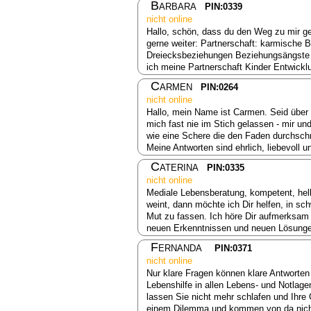
Barbara
PIN:0339
nicht online
Hallo, schön, dass du den Weg zu mir ge
gerne weiter: Partnerschaft: karmische
Dreiecksbeziehungen Beziehungsängste B
ich meine Partnerschaft Kinder Entwick
Carmen
PIN:0264
nicht online
Hallo, mein Name ist Carmen. Seid über 
mich fast nie im Stich gelassen - mir u
wie eine Schere die den Faden durchsch
Meine Antworten sind ehrlich, liebevoll
Caterina
PIN:0335
nicht online
Mediale Lebensberatung, kompetent, hell
weint, dann möchte ich Dir helfen, in sc
Mut zu fassen. Ich höre Dir aufmerksam
neuen Erkenntnissen und neuen Lösungen
Fernanda
PIN:0371
nicht online
Nur klare Fragen können klare Antworten
Lebenshilfe in allen Lebens- und Notlage
lassen Sie nicht mehr schlafen und Ihr
einem Dilemma und kommen von da nicht 