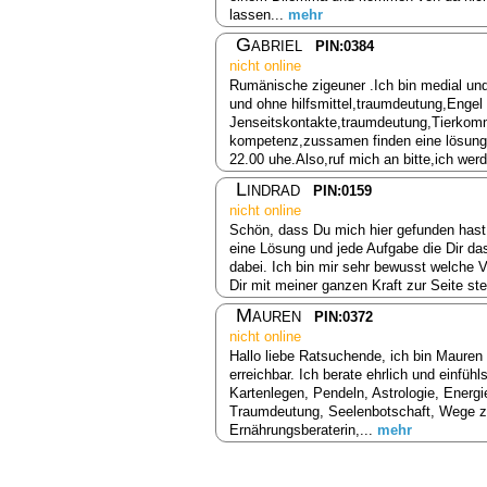
lassen...
mehr
Gabriel
PIN:0384
nicht online
Rumänische zigeuner .Ich bin medial und a
und ohne hilfsmittel,traumdeutung,Engel
Jenseitskontakte,traumdeutung,Tierkomm
kompetenz,zussamen finden eine lösung b
22.00 uhe.Also,ruf mich an bitte,ich wer
Lindrad
PIN:0159
nicht online
Schön, dass Du mich hier gefunden hast,
eine Lösung und jede Aufgabe die Dir das
dabei. Ich bin mir sehr bewusst welche V
Dir mit meiner ganzen Kraft zur Seite ste
Mauren
PIN:0372
nicht online
Hallo liebe Ratsuchende, ich bin Mauren 
erreichbar. Ich berate ehrlich und einfühl
Kartenlegen, Pendeln, Astrologie, Energi
Traumdeutung, Seelenbotschaft, Wege zu
Ernährungsberaterin,...
mehr