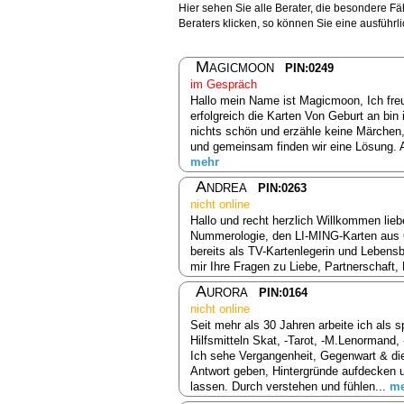
Hier sehen Sie alle Berater, die besondere F
Beraters klicken, so können Sie eine ausführ
Magicmoon
PIN:0249
im Gespräch
Hallo mein Name ist Magicmoon, Ich fre
erfolgreich die Karten Von Geburt an bin 
nichts schön und erzähle keine Märchen,
und gemeinsam finden wir eine Lösung. 
mehr
Andrea
PIN:0263
nicht online
Hallo und recht herzlich Willkommen lie
Nummerologie, den LI-MING-Karten aus Ch
bereits als TV-Kartenlegerin und Lebensb
mir Ihre Fragen zu Liebe, Partnerschaft,
Aurora
PIN:0164
nicht online
Seit mehr als 30 Jahren arbeite ich als s
Hilfsmitteln Skat, -Tarot, -M.Lenormand,
Ich sehe Vergangenheit, Gegenwart & die
Antwort geben, Hintergründe aufdecken 
lassen. Durch verstehen und fühlen...
me