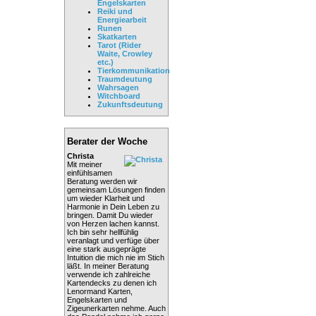
Engelskarten
Reiki und
Energiearbeit
Runen
Skatkarten
Tarot (Rider
Waite, Crowley
etc.)
Tierkommunikation
Traumdeutung
Wahrsagen
Witchboard
Zukunftsdeutung
Berater der Woche
Christa
Mit meiner
einfühlsamen
Beratung werden wir
gemeinsam Lösungen finden
um wieder Klarheit und
Harmonie in Dein Leben zu
bringen. Damit Du wieder
von Herzen lachen kannst.
Ich bin sehr hellfühlig
veranlagt und verfüge über
eine stark ausgeprägte
Intuition die mich nie im Stich
läßt. In meiner Beratung
verwende ich zahlreiche
Kartendecks zu denen ich
Lenormand Karten,
Engelskarten und
Zigeunerkarten nehme. Auch