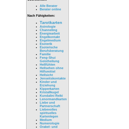
Alle Berater
Berater online
Nach Fähigkeiten:
Tarotkarten
Astrologie
Channeling
Energiearbeit
Engelkontakt
Engelmedium
Esoterik
Esoterische
Berufsberatung
Familie
Feng-Shui
Geistheilung
Hellfühlen
Hellsehen ohne
Hilfsmittel
Hellsicht
Jenseitskontakte
Kinder und
Erziehung
Kipperkarten
Kristallkugel
Kundalini Reiki
Lenormandkarten
Liebe und
Partnerschaft
Liebevolles
spirituelles
Kartenlegen
Medium
Numerologie
Orakel- und