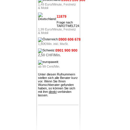
1,49 Euro/Minute, Festnetz
& Mobil
11879
Frage nach
TAROTWELT24
1,99 Euro/Minute, Festnetz
& Mobil
0900 606 678
1,80€/Min. inkl. MwSt.
0901 900 900
2,50 CHF/Min.
ab 99 Cent/Min.
Unter diesen Rufnummern
stellen sich alle Berater kurz
vor. Wenn Sie Ihren
Wunschberater gefunden
haben, so können Sie sich
mit ihm
direkt
verbinden
lassen.