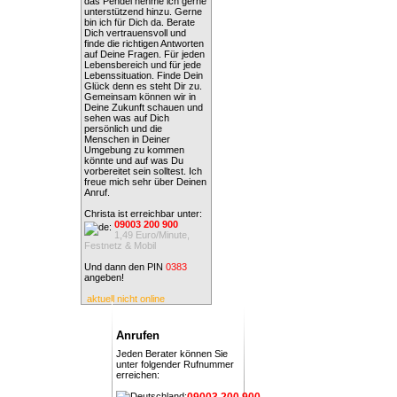
das Pendel nehme ich gerne
unterstützend hinzu. Gerne
bin ich für Dich da. Berate
Dich vertrauensvoll und
finde die richtigen Antworten
auf Deine Fragen. Für jeden
Lebensbereich und für jede
Lebenssituation. Finde Dein
Glück denn es steht Dir zu.
Gemeinsam können wir in
Deine Zukunft schauen und
sehen was auf Dich
persönlich und die
Menschen in Deiner
Umgebung zu kommen
könnte und auf was Du
vorbereitet sein solltest. Ich
freue mich sehr über Deinen
Anruf.
Christa ist erreichbar unter:
09003 200 900
1,49 Euro/Minute,
Festnetz & Mobil
Und dann den PIN
0383
angeben!
aktuell nicht online
Anrufen
Jeden Berater können Sie
unter folgender Rufnummer
erreichen:
09003 200 900