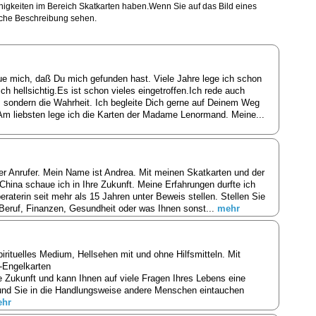
ähigkeiten im Bereich Skatkarten haben.Wenn Sie auf das Bild eines
liche Beschreibung sehen.
ue mich, daß Du mich gefunden hast. Viele Jahre lege ich schon
ich hellsichtig.Es ist schon vieles eingetroffen.Ich rede auch
 sondern die Wahrheit. Ich begleite Dich gerne auf Deinem Weg
Am liebsten lege ich die Karten der Madame Lenormand. Meine...
ber Anrufer. Mein Name ist Andrea. Mit meinen Skatkarten und der
ina schaue ich in Ihre Zukunft. Meine Erfahrungen durfte ich
eraterin seit mehr als 15 Jahren unter Beweis stellen. Stellen Sie
 Beruf, Finanzen, Gesundheit oder was Ihnen sonst...
mehr
pirituelles Medium, Hellsehen mit und ohne Hilfsmitteln. Mit
 -Engelkarten
 Zukunft und kann Ihnen auf viele Fragen Ihres Lebens eine
und Sie in die Handlungsweise andere Menschen eintauchen
hr