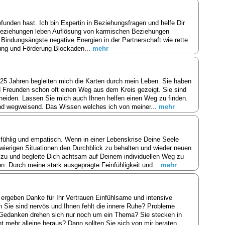
funden hast. Ich bin Expertin in Beziehungsfragen und helfe Dir
 Beziehungen leben Auflösung von karmischen Beziehungen
indungsängste negative Energien in der Partnerschaft wie rette
lung und Förderung Blockaden...
mehr
25 Jahren begleiten mich die Karten durch mein Leben. Sie haben
nd Freunden schon oft einen Weg aus dem Kreis gezeigt. Sie sind
neiden. Lassen Sie mich auch Ihnen helfen einen Weg zu finden.
 und wegweisend. Das Wissen welches ich von meiner...
mehr
fühlig und empatisch. Wenn in einer Lebenskrise Deine Seele
hwierigen Situationen den Durchblick zu behalten und wieder neuen
 zu und begleite Dich achtsam auf Deinem individuellen Weg zu
. Durch meine stark ausgeprägte Feinfühligkeit und...
mehr
 ergeben Danke für Ihr Vertrauen Einfühlsame und intensive
n Sie sind nervös und Ihnen fehlt die innere Ruhe? Probleme
e Gedanken drehen sich nur noch um ein Thema? Sie stecken in
mehr alleine heraus? Dann sollten Sie sich von mir beraten